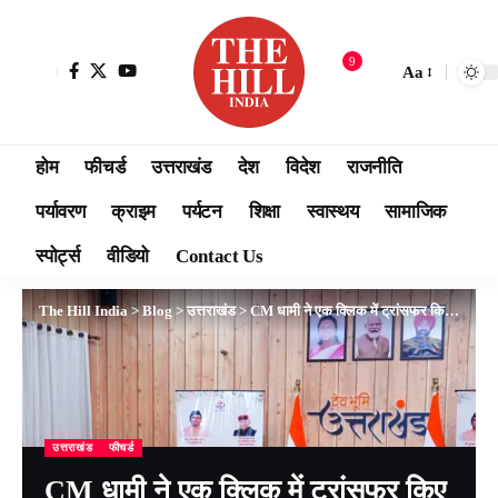
9
Aa
होम
फीचर्ड
उत्तराखंड
देश
विदेश
राजनीति
पर्यावरण
क्राइम
पर्यटन
शिक्षा
स्वास्थय
सामाजिक
स्पोर्ट्स
वीडियो
Contact Us
The Hill India
>
Blog
>
उत्तराखंड
>
CM धामी ने एक क्लिक में ट्रांसफर किए ₹145 करोड़, 25 साल आगे की सोच के साथ बनेगा ‘उत्तराखंड सुशासन मॉडल’
उत्तराखंड
फीचर्ड
CM धामी ने एक क्लिक में ट्रांसफर किए