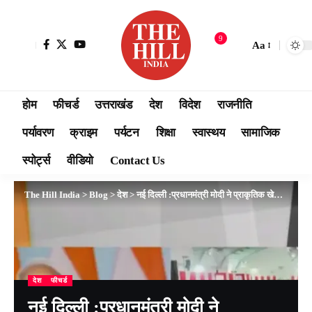
9
Aa
होम
फीचर्ड
उत्तराखंड
देश
विदेश
राजनीति
पर्यावरण
क्राइम
पर्यटन
शिक्षा
स्वास्थय
सामाजिक
स्पोर्ट्स
वीडियो
Contact Us
The Hill India
>
Blog
>
देश
>
नई दिल्ली :प्रधानमंत्री मोदी ने प्राकृतिक खेती सम्मेलन को संबोधित किया
देश
फीचर्ड
नई दिल्ली :प्रधानमंत्री मोदी ने