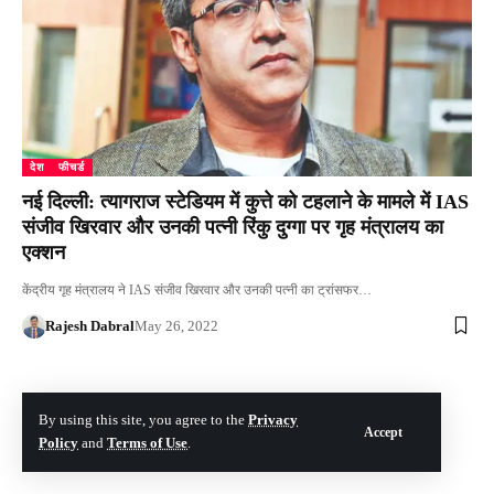
देश
फीचर्ड
नई दिल्ली: त्यागराज स्टेडियम में कुत्ते को टहलाने के मामले में IAS
संजीव खिरवार और उनकी पत्नी रिंकु दुग्गा पर गृह मंत्रालय का
एक्शन
केंद्रीय गृह मंत्रालय ने IAS संजीव खिरवार और उनकी पत्नी का ट्रांसफर…
Rajesh Dabral
May 26, 2022
© The Hill India. All Rights Reserved | Developed By:
Tech Yard Labs
By using this site, you agree to the
Privacy
Accept
Policy
and
Terms of Use
.